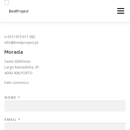
Saltar para conteúdo
Menu
HOME
ÁREAS DE ACTUAÇÃO
PORTFÓLIO
(+351) 919 611 682
info@bestproject.pt
Morada
CONTACTOS
SOBRE
Santo Ildefonso
Largo Ramadinha, 91
4000-406 PORTO
Fale connosco:
NOME
*
EMAIL
*