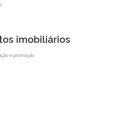
s
os imobiliários
itação e promoção